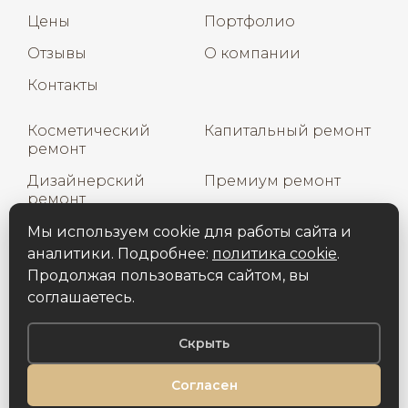
Цены
Портфолио
Отзывы
О компании
Контакты
Косметический
Капитальный ремонт
ремонт
Дизайнерский
Премиум ремонт
ремонт
Дизайн интерьера
Мы используем cookie для работы сайта и
аналитики. Подробнее:
политика cookie
.
Продолжая пользоваться сайтом, вы
соглашаетесь.
Copyright © 2026
Рем‑ПРОСТО
. Все права
Скрыть
защищены.
Согласен