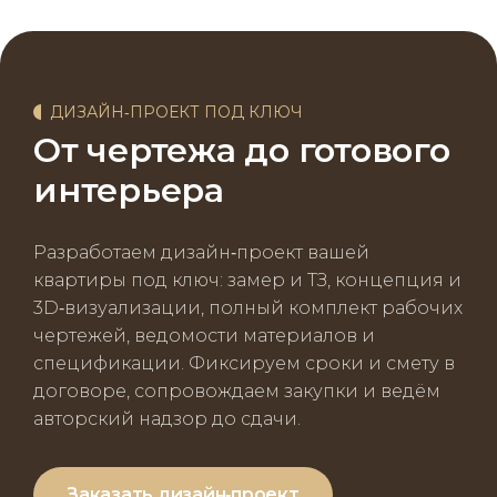
ДИЗАЙН‑ПРОЕКТ ПОД КЛЮЧ
От чертежа до готового
интерьера
Разработаем дизайн‑проект вашей
квартиры под ключ: замер и ТЗ, концепция и
3D‑визуализации, полный комплект рабочих
чертежей, ведомости материалов и
спецификации. Фиксируем сроки и смету в
договоре, сопровождаем закупки и ведём
авторский надзор до сдачи.
Заказать дизайн‑проект