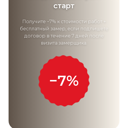
старт
Получите −7% к стоимости работ +
бесплатный замер, если подпишете
договор в течение 7 дней после
визита замерщика.
−7%