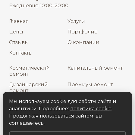
Ежедневно 10:00–20:00
Главная
Услуги
Цены
Портфолио
Отзывы
О компании
Контакты
Косметический
Капитальный ремонт
ремонт
Дизайнерский
Премиум ремонт
ремонт
Дизайн интерьера
Мы используем cookie для работы сайта и
аналитики. Подробнее:
политика cookie
.
Продолжая пользоваться сайтом, вы
соглашаетесь.